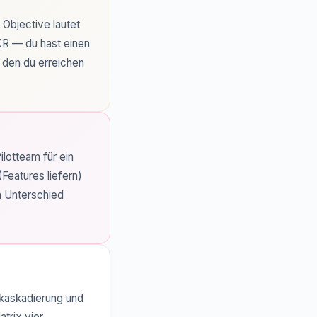
Objective lautet
KR — du hast einen
, den du erreichen
lotteam für ein
Features liefern)
n Unterschied
lkaskadierung und
trix vier