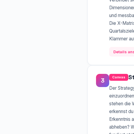
Dimensionen
und messbar
Die X-Matri
Quartalszie
Klammer au
Details a
S
Canvas
3
Der Strateg
einzuordnen
stehen die 
erkennst du
Erkenntnis a
abheben? We