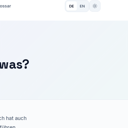
ossar
DE
EN
 was?
ich hat auch
führen.