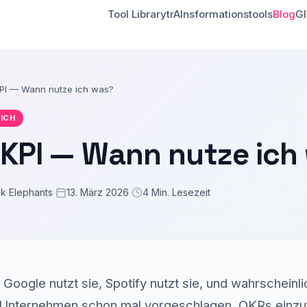
Tool Library
trAInsformationstools
Blog
Gl
KPI — Wann nutze ich was?
ICH
 KPI — Wann nutze ich
nk Elephants
13. März 2026
4 Min. Lesezeit
 Google nutzt sie, Spotify nutzt sie, und wahrscheinl
 Unternehmen schon mal vorgeschlagen, OKRs einzu