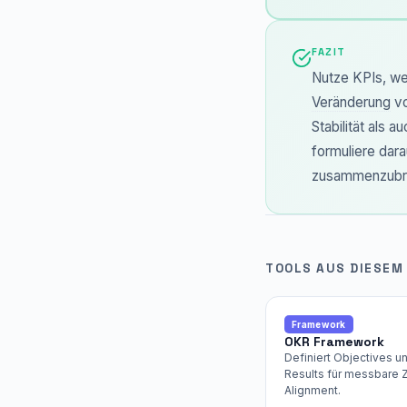
FAZIT
Nutze KPIs, we
Veränderung
vo
Stabilität als a
formuliere dara
zusammenzubr
TOOLS AUS DIESEM
Framework
OKR Framework
Definiert Objectives u
Results für messbare Z
Alignment.