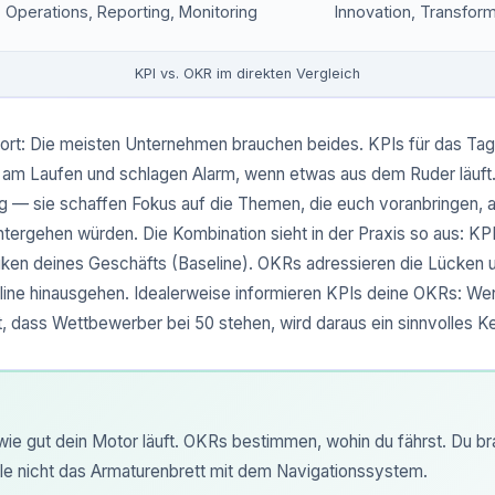
Operations, Reporting, Monitoring
Innovation, Transfor
KPI vs. OKR im direkten Vergleich
wort: Die meisten Unternehmen brauchen beides. KPIs für das Ta
 am Laufen und schlagen Alarm, wenn etwas aus dem Ruder läuft.
g — sie schaffen Fokus auf die Themen, die euch voranbringen, 
ergehen würden. Die Kombination sieht in der Praxis so aus: KPI
ken deines Geschäfts (Baseline). OKRs adressieren die Lücken 
eline hinausgehen. Idealerweise informieren KPIs deine OKRs: We
t, dass Wettbewerber bei 50 stehen, wird daraus ein sinnvolles K
ie gut dein Motor läuft. OKRs bestimmen, wohin du fährst. Du b
e nicht das Armaturenbrett mit dem Navigationssystem.