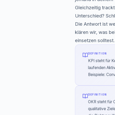
Gleichzeitig trac
Unterschied? Schl
Die Antwort ist we
klären wir, was b
einsetzen solltest.
DEFINITION
KPI steht für 
laufenden Aktiv
Beispiele:
Conv
DEFINITION
OKR steht für
qualitative Zi