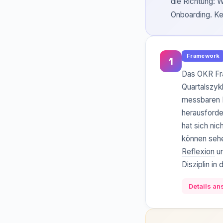
die Richtung: W
Onboarding. Ke
Framework
1
Das OKR Fra
Quartalszyk
messbaren K
herausforde
hat sich n
können sehe
Reflexion
un
Disziplin in
Details a