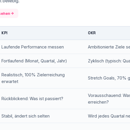
t beliebig.
nsehen
KPI
OKR
Laufende Performance messen
Ambitionierte Ziele s
Fortlaufend (Monat, Quartal, Jahr)
Zyklisch (typisch: Qua
Realistisch, 100% Zielerreichung
Stretch Goals, 70% gi
erwartet
Vorausschauend: Was
Rückblickend: Was ist passiert?
erreichen?
Stabil, ändert sich selten
Wird jedes Quartal n