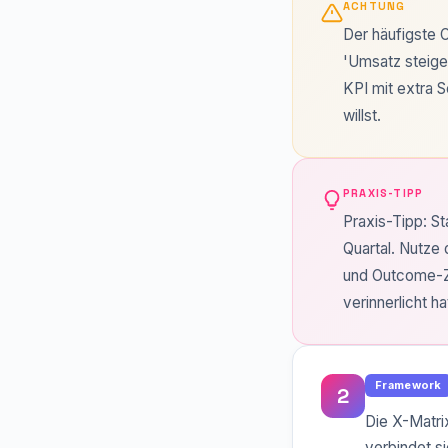
ACHTUNG
Der häufigste 
'Umsatz steige
KPI mit extra S
willst.
PRAXIS-TIPP
Praxis-Tipp: S
Quartal. Nutze
und Outcome-Zi
verinnerlicht hat
Framework
2
Die X-Matri
verbindet si