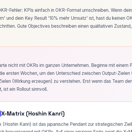
OKR-Fehler: KPIs einfach in OKR-Format umschreiben. Wenn dein 
rn' und dein Key Result '10% mehr Umsatz' ist, hast du keinen O
chritten. Gute Objectives beschreiben einen qualitativen Zustand
tarte nicht mit OKRs im ganzen Unternehmen. Beginne mit einem Pi
 die ersten Wochen, um den Unterschied zwischen Output-Zielen (
elen (Wirkung erzeugen) zu verstehen. Erst wenn das Team de
, ist ein Rollout sinnvoll.
X-Matrix (Hoshin Kanri)
x (Hoshin Kanri) ist das japanische Pendant zur strategischen Zie
ch hervorragend mit OKRs. Auf einer einzigen Seite zeigt die X-Ma