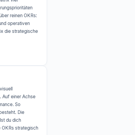
rungsprioritäten
nüber reinen OKRs:
und operativen
x die strategische
visuell
. Auf einer Achse
rmance. So
besteht. Die
lst du dich
e OKRs strategisch