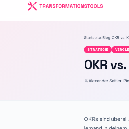
Startseite
›
Blog
›
OKR vs. 
STRATEGIE
VERGLE
OKR vs.
Alexander Sattler ·
Pi
OKRs sind überall.
jemand in deinem