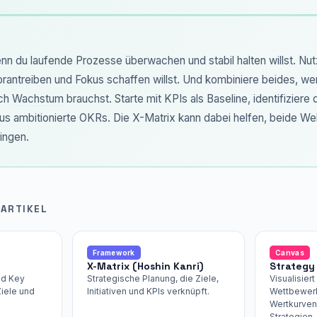
nn du laufende Prozesse überwachen und stabil halten willst. N
rantreiben und Fokus schaffen willst. Und kombiniere beides, w
uch
Wachstum
brauchst. Starte mit KPIs als Baseline, identifiziere
us ambitionierte OKRs. Die X-Matrix kann dabei helfen, beide Wel
ingen.
 ARTIKEL
Framework
Canvas
X-Matrix (Hoshin Kanri)
Strategy
nd Key
Strategische Planung, die Ziele,
Visualisiert
iele und
Initiativen und KPIs verknüpft.
Wettbewer
Wertkurven
Strategien.