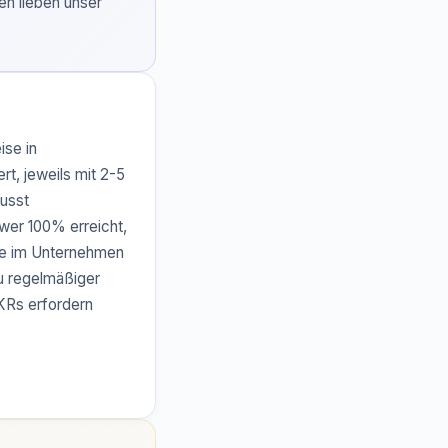
en lieben unser
ise in
t, jeweils mit 2-5
wusst
 wer 100% erreicht,
lle im Unternehmen
u regelmäßiger
KRs erfordern