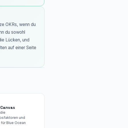
utze OKRs, wenn du
enn du sowohl
 die Lücken, und
ten auf einer Seite
 Canvas
 die
bsfaktoren und
 für Blue Ocean