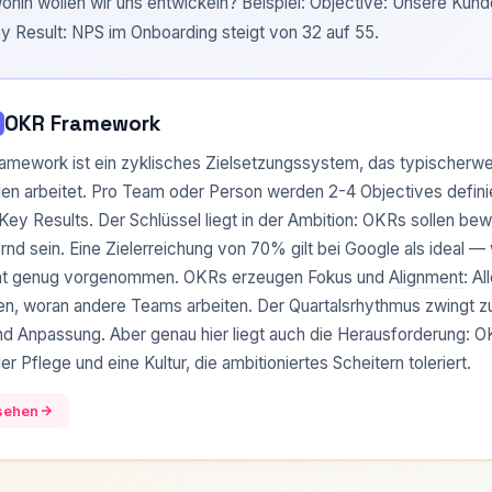
ohin wollen wir uns entwickeln? Beispiel: Objective: Unsere Kund
y Result: NPS im Onboarding steigt von 32 auf 55.
OKR Framework
mework ist ein zyklisches Zielsetzungssystem, das typischerwe
len arbeitet. Pro Team oder Person werden 2-4 Objectives definier
ey Results. Der Schlüssel liegt in der Ambition: OKRs sollen be
rnd sein. Eine Zielerreichung von 70% gilt bei Google als ideal —
icht genug vorgenommen. OKRs erzeugen Fokus und
Alignment
: A
n, woran andere Teams arbeiten. Der Quartalsrhythmus zwingt z
d Anpassung. Aber genau hier liegt auch die Herausforderung: O
 der Pflege und eine Kultur, die ambitioniertes Scheitern toleriert.
nsehen