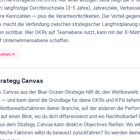
: langfristige Durchbruchziele (3-5 Jahre), Jahresziele, Verbesse
e Kennzahlen — plus die Verantwortlichkeiten. Der Vorteil gege
x macht die Verbindung zwischen strategischer Langfristplanung 
len sichtbar. Wer OKRs auf Teamebene nutzt, kann mit der X-Matri
f Unternehmensebene schaffen.
nsehen
trategy Canvas
y Canvas aus der Blue-Ocean-
Strategie
hilft dir, den
Wettbewerb
 — und kann damit die Grundlage für deine OKRs und KPIs liefern
Wettbewerbsfaktoren deiner Branche, auf der anderen die Perfo
 auf einen Blick, wo du dich differenzierst und wo Nachholbedarf 
us dem Strategy Canvas kann direkt in Objectives fließen: Wo wil
lche Faktoren willst du bewusst zurückfahren? So werden dein