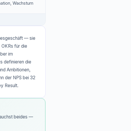
mation, Wachstum
gesgeschäft — sie
 OKRs für die
aber im
s definieren die
und Ambitionen,
nn der NPS bei 32
ey Result.
rauchst beides —