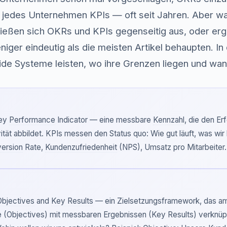
kt jedes Unternehmen KPIs — oft seit Jahren. Aber wa
ießen sich OKRs und KPIs gegenseitig aus, oder erg
niger eindeutig als die meisten Artikel behaupten. I
eide Systeme leisten, wo ihre Grenzen liegen und wa
Key
Performance
Indicator — eine messbare
Kennzahl
, die den Erf
ität abbildet. KPIs messen den Status quo: Wie gut läuft, was wir 
ersion
Rate,
Kundenzufriedenheit
(NPS), Umsatz pro Mitarbeiter.
Objectives
and
Key Results
— ein Zielsetzungsframework, das amb
ele (Objectives) mit messbaren Ergebnissen (Key Results) verknü