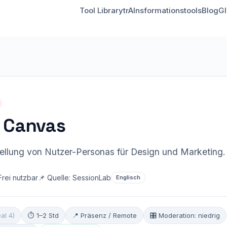
Tool Library
trAInsformationstools
Blog
Gl
 Canvas
stellung von Nutzer-Personas für Design und Marketing.
Frei nutzbar
📌 Quelle: SessionLab
Englisch
eal 4)
⏱ 1–2 Std
📍 Präsenz / Remote
🎛 Moderation: niedrig