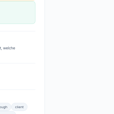
t, welche
rough
client