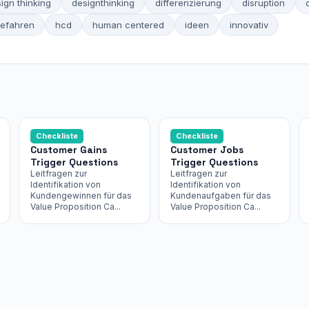
ign thinking
designthinking
differenzierung
disruption
gefahren
hcd
human centered
ideen
innovativ
Checkliste
Checkliste
Customer Gains
Customer Jobs
Trigger Questions
Trigger Questions
Leitfragen zur
Leitfragen zur
Identifikation von
Identifikation von
Kundengewinnen für das
Kundenaufgaben für das
Value Proposition Ca...
Value Proposition Ca...