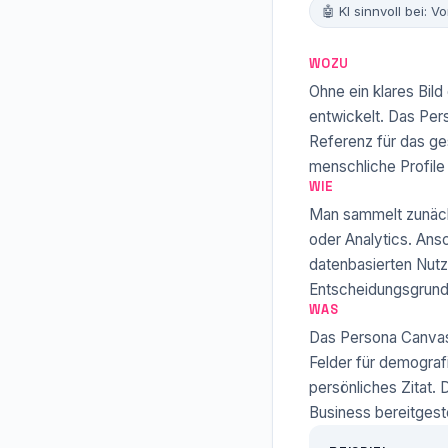
🤖 KI sinnvoll bei: V
WOZU
Ohne ein klares Bi
entwickelt. Das Pers
Referenz für das ge
menschliche Profile
WIE
Man sammelt zunächs
oder Analytics. Ans
datenbasierten Nutz
Entscheidungsgrund
WAS
Das Persona Canvas i
Felder für demograf
persönliches Zitat.
Business bereitgeste