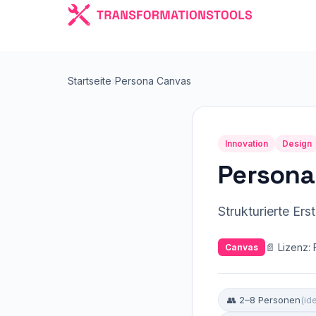
Startseite
›
Persona Canvas
Innovation
Design
Persona
Strukturierte Er
📄 Lizenz: 
Canvas
👥 2–8 Personen
(id