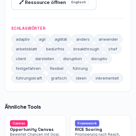
🔗 Ressource öffnen
Englisch
SCHLAGWÖRTER
adaptiv
agil
agilität
anders
anwender
arbeitsblatt
bedürfnis
breakthrough
chef
client
darstellen
disruption
disruptiv
festgefahren
flexibel
führung
führungskraft
grafisch
ideen
inkrementell
Ähnliche Tools
Canvas
Framework
Opportunity Canvas
RICE Scoring
Bewertet Chancen mit Goal,
Priorisierung nach Reach,