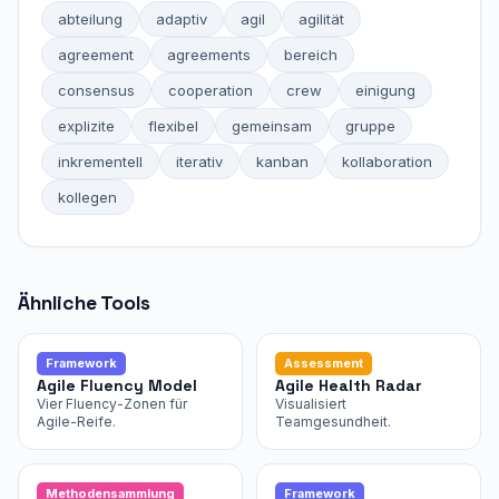
abteilung
adaptiv
agil
agilität
agreement
agreements
bereich
consensus
cooperation
crew
einigung
explizite
flexibel
gemeinsam
gruppe
inkrementell
iterativ
kanban
kollaboration
kollegen
Ähnliche Tools
Framework
Assessment
Agile Fluency Model
Agile Health Radar
Vier Fluency-Zonen für
Visualisiert
Agile-Reife.
Teamgesundheit.
Methodensammlung
Framework