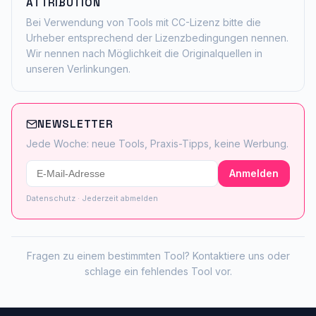
ATTRIBUTION
Bei Verwendung von Tools mit CC-Lizenz bitte die
Urheber entsprechend der Lizenzbedingungen nennen.
Wir nennen nach Möglichkeit die Originalquellen in
unseren Verlinkungen.
NEWSLETTER
Jede Woche: neue Tools, Praxis-Tipps, keine Werbung.
Anmelden
Datenschutz
· Jederzeit abmelden
Fragen zu einem bestimmten Tool?
Kontaktiere uns
oder
schlage ein fehlendes Tool vor
.