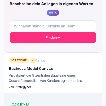
Beschreibe dein Anliegen in eigenen Worten
BETA
Finden
STRATEGIE
Canvas
⭐
Business Model Canvas
Visualisiert die 9 zentralen Bausteine eines
Geschäftsmodells – von Kundensegmenten bis
Ertragsströmen.
von Strategyzer
CC BY-SA