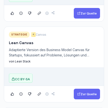
Zur Quelle
STRATEGIE
Canvas
⭐
Lean Canvas
Adaptierte Version des Business Model Canvas für
Startups, fokussiert auf Probleme, Lösungen und
Schlüsselannahmen.
von Lean Stack
CC BY-SA
Zur Quelle