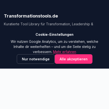
Transformationstools.de
Kuratierte Tool Library für Transformation, Leadership &
Organisation.
Cookie-Einstellungen
Ein Projekt von
Pink Elephants
Wir nutzen Google Analytics, um zu verstehen, welche
Inhalte dir weiterhelfen – und um die Seite stetig zu
NAVIGATION
KONTAKT
verbessern.
Mehr erfahren
Tool Library
E-Mail anzeigen
Nur notwendige
Alle akzeptieren
trAInsformationstools
Blog
Glossar
✕
💬 Hilft dir diese Seite?
Hinterlasse Feedback!
Lernpfade
Mitmachen
RECHTLICHES
Feedback Board
Impressum
Tool vorschlagen
Datenschutz
Was ist neu
Über