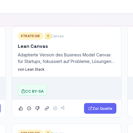
STRATEGIE
Canvas
⭐
Lean Canvas
Adaptierte Version des Business Model Canvas
für Startups, fokussiert auf Probleme, Lösungen
und Schlüsselannahmen.
von Lean Stack
CC BY-SA
Zur Quelle