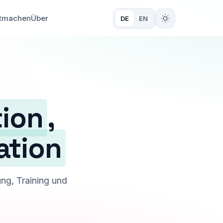
tmachen
Über
DE
EN
tion
,
ation
ng, Training und