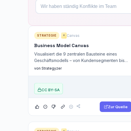
STRATEGIE
Canvas
⭐
Business Model Canvas
Visualisiert die 9 zentralen Bausteine eines
Geschäftsmodells – von Kundensegmenten bis
Ertragsströmen.
von Strategyzer
CC BY-SA
Zur Quelle