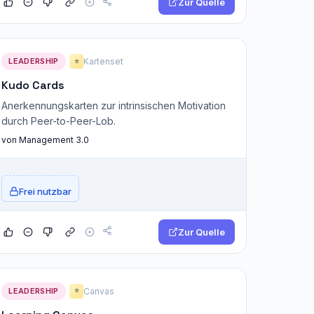
Zur Quelle
LEADERSHIP
Kartenset
⭐
Kudo Cards
Anerkennungskarten zur intrinsischen Motivation
durch Peer-to-Peer-Lob.
von Management 3.0
Frei nutzbar
Zur Quelle
LEADERSHIP
Canvas
⭐