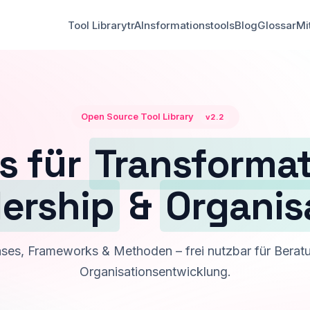
Tool Library
trAInsformationstools
Blog
Glossar
Mi
Open Source Tool Library
v2.2
s für
Transforma
ership
&
Organis
ases, Frameworks & Methoden – frei nutzbar für Beratu
Organisationsentwicklung.