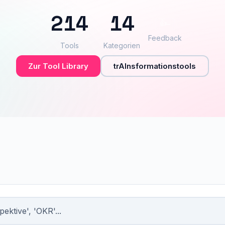
214
14
👍
–
Feedback
Tools
Kategorien
Zur Tool Library
trAInsformationstools