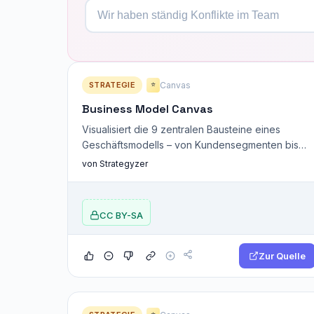
STRATEGIE
Canvas
⭐
Business Model Canvas
Visualisiert die 9 zentralen Bausteine eines
Geschäftsmodells – von Kundensegmenten bis
Ertragsströmen.
von Strategyzer
CC BY-SA
Zur Quelle