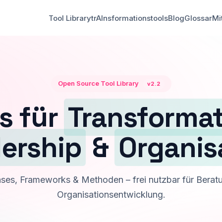
Tool Library
trAInsformationstools
Blog
Glossar
Mi
Open Source Tool Library
v2.2
s für
Transforma
ership
&
Organis
ases, Frameworks & Methoden – frei nutzbar für Beratu
Organisationsentwicklung.