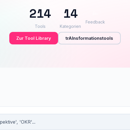
214
14
👍
–
Feedback
Tools
Kategorien
Zur Tool Library
trAInsformationstools