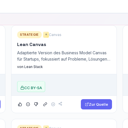
STRATEGIE
Canvas
⭐
Lean Canvas
Adaptierte Version des Business Model Canvas
für Startups, fokussiert auf Probleme, Lösungen
und Schlüsselannahmen.
von Lean Stack
CC BY-SA
Zur Quelle