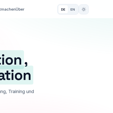
tmachen
Über
DE
EN
tion
,
ation
ng, Training und