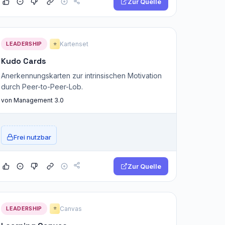
Zur Quelle
LEADERSHIP
Kartenset
⭐
Kudo Cards
Anerkennungskarten zur intrinsischen Motivation
durch Peer-to-Peer-Lob.
von Management 3.0
Frei nutzbar
Zur Quelle
LEADERSHIP
Canvas
⭐